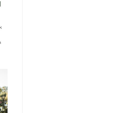
N
k
n