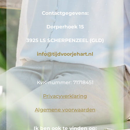
Contactgegevens:
Dorperhoek 15
3925 LS SCHERPENZEEL (GLD)
info@tijdvoorjehart.nl
KvK-nummer: 71718451
Privacyverklaring
Algemene voorwaarden
Ik ben ook te vinden op: