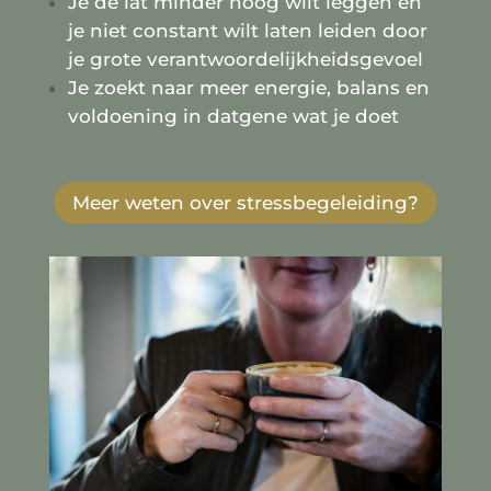
Je de lat minder hoog wilt leggen en
je niet constant wilt laten leiden door
je grote verantwoordelijkheidsgevoel
Je zoekt naar meer energie, balans en
voldoening in datgene wat je doet
Meer weten over stressbegeleiding?